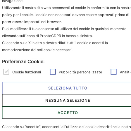
navigazione.
Contact
Utilizzando il nostro sito web acconsenti ai cookie in conformità con la nostr
policy per i cookie. I cookie non necessari devono essere approvati prima di
info@milanohome.it
poter essere impostati nel browser.
jacopo.muto@milanohome.it
Puoi modificare il tuo consenso all'utilizzo dei cookie in qualsiasi momento
cliccando sull'icona di ProntoGDPR in basso a sinistra.
+39 333 7984782
Cliccando sulla X in alto a destra rifiuti tutti i cookie e accetti la
MHC is a worldwide registered
memorizzazione dei soli cookie necessari.
brand by Domus Concept S.r.l.
Preferenze Cookie:
P. IVA: 06625800724
Cookie funzionali
Pubblicità personalizzate
Analiti
SELEZIONA TUTTO
MHC - All rights reserved |
privacy e cookie
NESSUNA SELEZIONE
ACCETTO
Cliccando su "Accetto", acconsenti all'utilizzo dei cookie descritti nella nostr