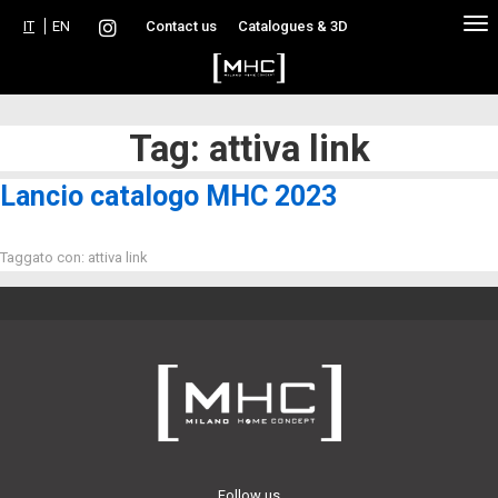
↓
IT
EN
Contact us
Catalogues & 3D
Skip
to
Main
Content
Tag: attiva link
Lancio catalogo MHC 2023
Taggato con:
attiva link
Follow us