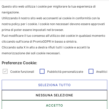
Projects
Questo sito web utilizza i cookie per migliorare la tua esperienza di
Richiedi cataloghi e 3D
navigazione.
Utilizzando il nostro sito web acconsenti ai cookie in conformità con la
nostra policy per i cookie. I cookie non necessari devono essere approvati
Contact
prima di poter essere impostati nel browser.
Puoi modificare il tuo consenso all'utilizzo dei cookie in qualsiasi momento
info@milanohome.it
cliccando sull'icona di ProntoGDPR in basso a sinistra.
jacopo.muto@milanohome.it
Cliccando sulla X in alto a destra rifiuti tutti i cookie e accetti la
memorizzazione dei soli cookie necessari.
+39 333 7984782
Preferenze Cookie:
MHC is a worldwide registered
brand by Domus Concept S.r.l.
Cookie funzionali
Pubblicità personalizzate
Analitici
P. IVA: 06625800724
SELEZIONA TUTTO
NESSUNA SELEZIONE
MHC - All rights reserved |
privacy e cookie
ACCETTO