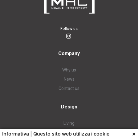
Follow us
Company
Why us
News
Contact us
Design
Living
Dining
×
Informativa | Questo sito web utilizza i cookie