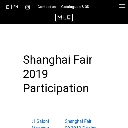
↓
IT
EN
Contact us
Catalogues & 3D
Skip
to
Main
Content
Shanghai Fair
2019
Participation
Navigazione
Previous
Next
‹ I Saloni
Shanghai Fair
Post
Post