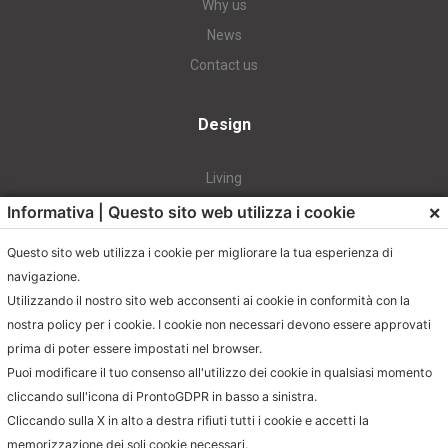
Why us
News
Contact us
Design
Living
Dining
×
Informativa | Questo sito web utilizza i cookie
Projects
Questo sito web utilizza i cookie per migliorare la tua esperienza di
Richiedi cataloghi e 3D
navigazione.
Utilizzando il nostro sito web acconsenti ai cookie in conformità con la
nostra policy per i cookie. I cookie non necessari devono essere approvati
Contact
prima di poter essere impostati nel browser.
Puoi modificare il tuo consenso all'utilizzo dei cookie in qualsiasi momento
info@milanohome.it
cliccando sull'icona di ProntoGDPR in basso a sinistra.
jacopo.muto@milanohome.it
Cliccando sulla X in alto a destra rifiuti tutti i cookie e accetti la
memorizzazione dei soli cookie necessari.