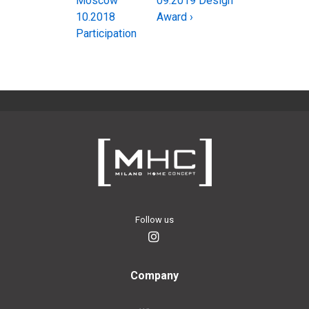
Moscow
09.2019 Design
articoli
is
is
10.2018
Award ›
Participation
Follow us
Company